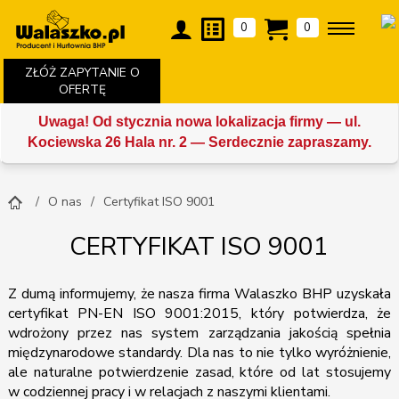
0
0
ZŁÓŻ ZAPYTANIE O
OFERTĘ
Uwaga! Od stycznia nowa lokalizacja firmy — ul.
Kociewska 26 Hala nr. 2 — Serdecznie zapraszamy.
O nas
Certyfikat ISO 9001
CERTYFIKAT ISO 9001
Z dumą informujemy, że nasza firma Walaszko BHP uzyskała
certyfikat PN-EN ISO 9001:2015, który potwierdza, że
wdrożony przez nas system zarządzania jakością spełnia
międzynarodowe standardy. Dla nas to nie tylko wyróżnienie,
ale naturalne potwierdzenie zasad, które od lat stosujemy
w codziennej pracy i w relacjach z naszymi klientami.