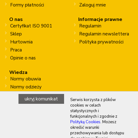
Formy płatności
Zaloguj mnie
O nas
Informacje prawne
Certyfikat ISO 9001
Regulamin
Sklep
Regulamin newslettera
Hurtownia
Polityka prywatności
Praca
Opinie o nas
Wiedza
Normy obuwia
Normy odzieży
Normy rękawic
ukryj komunikat
Serwis korzysta z plików
Prace na wysokości
cookies w celach
statystycznych i
funkcjonalnych i zgodnie z
Polityką Cookies
. Możesz
Copyright © 2026 WALASZKO BHP sp. z o.o. sp. k.
określić warunki
przechowywania lub dostępu