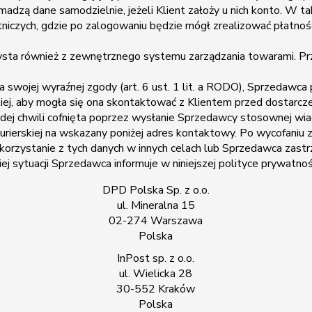
madzą dane samodzielnie, jeżeli Klient założy u nich konto. W t
tniczych, gdzie po zalogowaniu będzie mógł zrealizować płatno
zysta również z zewnętrznego systemu zarządzania towarami. Pr
nia swojej wyraźnej zgody (art. 6 ust. 1 lit. a RODO), Sprzedawca
skiej, aby mogła się ona skontaktować z Klientem przed dostar
ej chwili cofnięta poprzez wysłanie Sprzedawcy stosownej wia
urierskiej na wskazany poniżej adres kontaktowy. Po wycofaniu
 korzystanie z tych danych w innych celach lub Sprzedawca zast
sytuacji Sprzedawca informuje w niniejszej polityce prywatnoś
DPD Polska Sp. z o.o.
ul. Mineralna 15
02-274 Warszawa
Polska
InPost sp. z o.o.
ul. Wielicka 28
30-552 Kraków
Polska