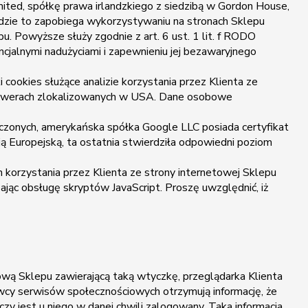
ted, spółkę prawa irlandzkiego z siedzibą w Gordon House,
ędzie to zapobiega wykorzystywaniu na stronach Sklepu
Powyższe służy zgodnie z art. 6 ust. 1 lit. f RODO
jalnymi nadużyciami i zapewnieniu jej bezawaryjnego
cookies służące analizie korzystania przez Klienta ze
 serwerach zlokalizowanych w USA. Dane osobowe
czonych, amerykańska spółka Google LLC posiada certyfikat
Europejską, ta ostatnia stwierdziła odpowiedni poziom
 korzystania przez Klienta ze strony internetowej Sklepu
zając obsługę skryptów JavaScript. Proszę uwzględnić, iż
wą Sklepu zawierającą taką wtyczkę, przeglądarka Klienta
awcy serwisów społecznościowych otrzymują informację, że
czy jest u niego w danej chwili zalogowany. Taka informacja