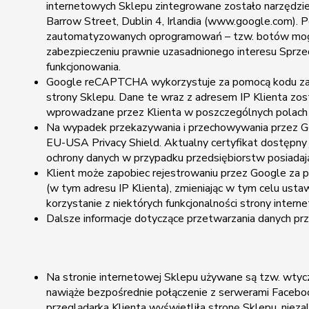
internetowych Sklepu zintegrowane zostało narzędzi
Barrow Street, Dublin 4, Irlandia (www.google.com).
zautomatyzowanych oprogramowań – tzw. botów mogący
zabezpieczeniu prawnie uzasadnionego interesu Sprzed
funkcjonowania.
Google reCAPTCHA wykorzystuje za pomocą kodu zapisane
strony Sklepu. Dane te wraz z adresem IP Klienta z
wprowadzane przez Klienta w poszczególnych polach 
Na wypadek przekazywania i przechowywania przez Goo
EU-USA Privacy Shield. Aktualny certyfikat dostępny
ochrony danych w przypadku przedsiębiorstw posiadając
Klient może zapobiec rejestrowaniu przez Google za p
(w tym adresu IP Klienta), zmieniając w tym celu usta
korzystanie z niektórych funkcjonalności strony inte
Dalsze informacje dotyczące przetwarzania danych prz
Na stronie internetowej Sklepu używane są tzw. wtyc
nawiąże bezpośrednie połączenie z serwerami Facebook
przeglądarka Klienta wyświetliła stronę Sklepu, niezal