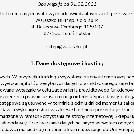
Obowiązuje od 01.02.2021
tratorem danych osobowych odpowiedzialnym za ich przetwarzan
Walaszko BHP sp. z o.o. sp. k.
ul. Bolesława Chrobrego 105/107
87-100 Toruń Polska
sklep@walaszko.pl
1. Dane dostępowe i hosting
h. W przypadku każdego wywołania strony internetowej serwer 
nę wywołania, ilość przesyłanych danych oraz składającego zapy
owane wyłącznie w celu zapewnienia prawidłowego funkcjonowani
zabezpieczeniu prawnie uzasadnionego interesu Sprzedawcy, pol
ostępowe są usuwane w terminie siedmiu dni od momentu zakońc
dawca wykonuje usługi w zakresie hostingu i prezentacji stron
romadzone w ramach korzystania ze strony internetowej Sklepu l
ługodawcy. Przetwarzanie danych na innych serwerach odbywa s
edawca ma siedzibę na terenie kraju należącego do Unii Europe