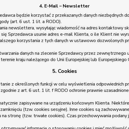
4. E-Mail – Newsletter
zedawca będzie korzystać z przekazanych danych niezbędnych do
dy (art. 6 ust. 1 lit. a RODO).
ania newslettera, wysyłając wiadomość na adres kontaktowy sk
ę Sprzedawca usunie adres e-mail Klienta, o ile Klient nie wy
alszego korzystania z tych danych w ustawowo dozwolonych przyp
twarzania danych na zlecenie Sprzedawcy przez zewnętrznego
 terenie kraju należącego do Unii Europejskiej lub Europejskieg
5. Cookies
ystanie z określonych funkcji w celu wyświetlenia odpowiednic
y zgodnie z art. 6 ust. 1 lit. f RODO ochronie prawnie uzasadni
omatycznie zapisywane na urządzeniu końcowym Klienta. Niektó
jej zamknięciu (tzw. cookies sesyjne). Inne cookies są zachowyw
u na stronę (tzw. trwałe cookies). Czas przechowywania podany 
otrzymywać informację o stosowaniu cookies i mieć możliwość d