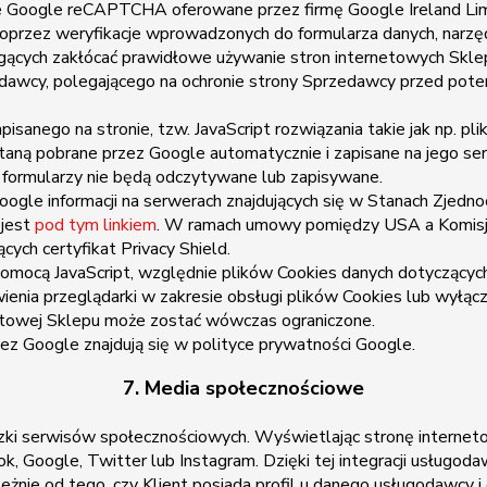
e Google reCAPTCHA oferowane przez firmę Google Ireland Limi
 Poprzez weryfikacje wprowadzonych do formularza danych, narz
ch zakłócać prawidłowe używanie stron internetowych Sklepu. 
awcy, polegającego na ochronie strony Sprzedawcy przed potenc
go na stronie, tzw. JavaScript rozwiązania takie jak np. pliki 
ostaną pobrane przez Google automatycznie i zapisane na jego
formularzy nie będą odczytywane lub zapisywane.
gle informacji na serwerach znajdujących się w Stanach Zjedno
 jest
pod tym linkiem
. W ramach umowy pomiędzy USA a Komisją 
ych certyfikat Privacy Shield.
omocą JavaScript, względnie plików Cookies danych dotyczących
wienia przeglądarki w zakresie obsługi plików Cookies lub wyłąc
rnetowej Sklepu może zostać wówczas ograniczone.
ez Google znajdują się w polityce prywatności Google.
7. Media społecznościowe
zki serwisów społecznościowych. Wyświetlając stronę interneto
, Google, Twitter lub Instagram. Dzięki tej integracji usługod
eżnie od tego, czy Klient posiada profil u danego usługodawcy i 