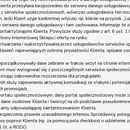
 Klienta przesyłana bezpośrednio do serwera danego usługodawc
go z serwisów społecznościowych, wówczas usługodawca ten mo
Jeśli Klient użyje konkretnej wtyczki, np. kliknie na przycisk „
do serwera danego usługodawcy i tam zachowana. Informacje te
takty/znajomi Klienta. Powyższe służy zgodnie z art. 6 ust. 1 
rony internetowej Sklepu i oferty na rynku.
rzetwarzania i wykorzystywania przez usługodawców serwisów sp
tawień zapewniających ochronę prywatności Klienta, opisane zo
rzyporządkowywały dane zebrane w trakcie wizyt na stronie inte
ient musi wylogować się z poszczególnych serwisów społecznośc
sując odpowiednie rozszerzenia dla przeglądarki.
 służy zapewnieniu aktywnej komunikacji ze stałymi i potencj
ch promocjach.
ortalu społecznościowym, dany portal społecznościowy może za
ć dane osobowe Klienta i tworzyć na ich podstawie pseudonimo
klamy odpowiadającej zainteresowaniom Klienta.
abezpieczeniu prawnie uzasadnionego interesu Sprzedawcy, poleg
ściowy poprosi Klienta (np. za pomocą pola checkbox) o udziele
1 lit. a RODO.