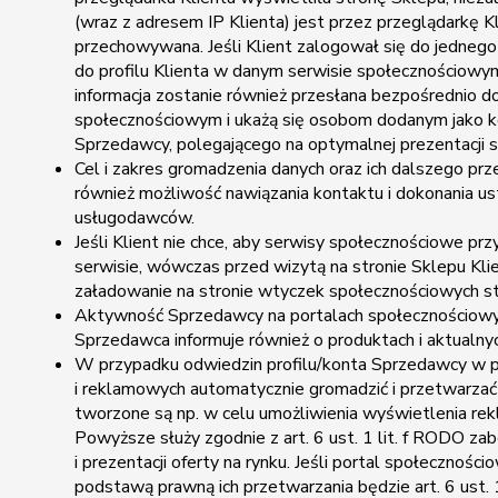
(wraz z adresem IP Klienta) jest przez przeglądarkę
przechowywana. Jeśli Klient zalogował się do jedne
do profilu Klienta w danym serwisie społecznościowym. 
informacja zostanie również przesłana bezpośrednio 
społecznościowym i ukażą się osobom dodanym jako kon
Sprzedawcy, polegającego na optymalnej prezentacji st
Cel i zakres gromadzenia danych oraz ich dalszego p
również możliwość nawiązania kontaktu i dokonania us
usługodawców.
Jeśli Klient nie chce, aby serwisy społecznościowe p
serwisie, wówczas przed wizytą na stronie Sklepu Kl
załadowanie na stronie wtyczek społecznościowych sto
Aktywność Sprzedawcy na portalach społecznościowych
Sprzedawca informuje również o produktach i aktualny
W przypadku odwiedzin profilu/konta Sprzedawcy w p
i reklamowych automatycznie gromadzić i przetwarza
tworzone są np. w celu umożliwienia wyświetlenia re
Powyższe służy zgodnie z art. 6 ust. 1 lit. f RODO z
i prezentacji oferty na rynku. Jeśli portal społeczno
podstawą prawną ich przetwarzania będzie art. 6 ust. 