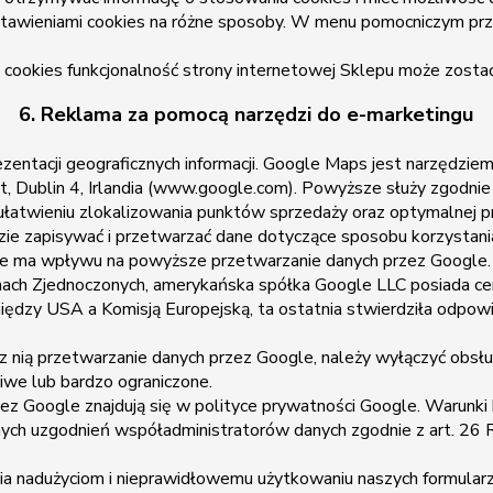
ustawieniami cookies na różne sposoby. W menu pomocniczym prze
ookies funkcjonalność strony internetowej Sklepu może zostać
6. Reklama za pomocą narzędzi do e-marketingu
entacji geograficznych informacji. Google Maps jest narzędzie
, Dublin 4, Irlandia (www.google.com). Powyższe służy zgodnie z
łatwieniu zlokalizowania punktów sprzedaży oraz optymalnej pr
 zapisywać i przetwarzać dane dotyczące sposobu korzystania z
 nie ma wpływu na powyższe przetwarzanie danych przez Google
anach Zjednoczonych, amerykańska spółka Google LLC posiada cer
ędzy USA a Komisją Europejską, ta ostatnia stwierdziła odpow
nią przetwarzanie danych przez Google, należy wyłączyć obsłu
iwe lub bardzo ograniczone.
ez Google znajdują się w polityce prywatności Google. Warunki
ych uzgodnień współadministratorów danych zgodnie z art. 26
 nadużyciom i nieprawidłowemu użytkowaniu naszych formularzy 