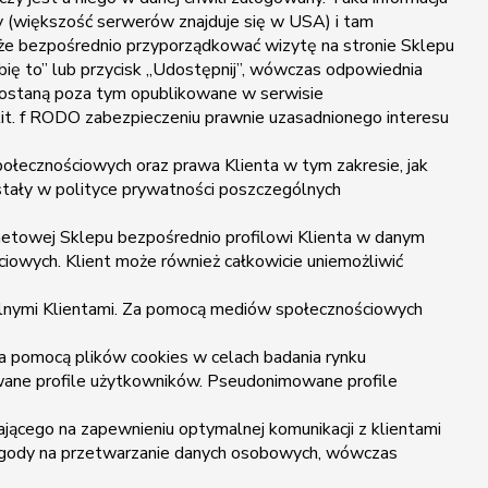
y (większość serwerów znajduje się w USA) i tam
że bezpośrednio przyporządkować wizytę na stronie Sklepu
Lubię to” lub przycisk „Udostępnij”, wówczas odpowiednia
 zostaną poza tym opublikowane w serwisie
lit. f RODO zabezpieczeniu prawnie uzasadnionego interesu
ołecznościowych oraz prawa Klienta w tym zakresie, jak
stały w polityce prywatności poszczególnych
rnetowej Sklepu bezpośrednio profilowi Klienta w danym
iowych. Klient może również całkowicie uniemożliwić
alnymi Klientami. Za pomocą mediów społecznościowych
 pomocą plików cookies w celach badania rynku
wane profile użytkowników. Pseudonimowane profile
ającego na zapewnieniu optymalnej komunikacji z klientami
nie zgody na przetwarzanie danych osobowych, wówczas