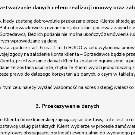
zetwarzanie danych celem realizacji umowy oraz zał
kiedy zostaną dobrowolnie przekazane przez Klienta składając
Pola obowiązkowe są oznaczone jako takie, ponieważ zawarte 
ze Sprzedawcą. Bez ich podania nie można ukończyć zamówienia lu
órych wprowadzane są dane.
ta zgodnie z art. 6 ust. 1 lit. b RODO w celu wykonania umowy 
i swojej zgody na założenie konta klienta – Sprzedawca będzie p
lienta, przetwarzanie danych Klienta zostanie ograniczone, a 
ane te zostaną usunięte, chyba że Klient wyrazi jednoznaczną z
że prawo do dalszego korzystania z danych, o czym w takiej syt
 W tym celu należy wysłać wiadomość na adres sklep@walaszko.
3. Przekazywanie danych
ienta firmie kurierskiej zajmującej się dostawą, o ile jest t
o dostawcę usług płatniczych Klient wybierze w procesie zamówien
 kredytowej obsługującej płatność i ewentualnie do wybranego 