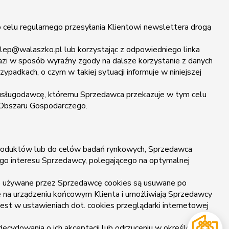
 celu regularnego przesyłania Klientowi newslettera drogą
lep@walaszko.pl lub korzystając z odpowiedniego linka
razi w sposób wyraźny zgody na dalsze korzystanie z danych
adkach, o czym w takiej sytuacji informuje w niniejszej
 usługodawcę, któremu Sprzedawca przekazuje w tym celu
o Obszaru Gospodarczego.
h produktów lub do celów badań rynkowych, Sprzedawca
onego interesu Sprzedawcy, polegającego na optymalnej
re używane przez Sprzedawcę cookies są usuwane po
ane na urządzeniu końcowym Klienta i umożliwiają Sprzedawcy
jest w ustawieniach dot. cookies przeglądarki internetowej
ecydowania o ich akceptacji lub odrzuceniu w określonych