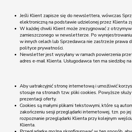
Jeśli Klient zapisze się do newslettera, wówczas Spr
elektroniczną na podstawie udzielonej przez Klienta zgo
W każdej chwili Klient może zrezygnować z otrzymyw
zamieszczonego w newsletterze. Po wyrejestrowaniu si
w innych celach lub Sprzedawca nie zastrzeże prawa d
polityce prywatności.
Newsletter jest wysyłany w ramach powierzenia prze
adres e-mail Klienta. Usługodawca ten ma siedzibę na
Aby uatrakcyjnić stronę internetową i umożliwić korz
stosuje na stronach tzw. pliki cookies. Powyższe służ
prezentacji oferty.
Cookies są małymi plikami tekstowymi, które są aut
zakończeniu sesji przeglądarki internetowej, tzn. po 
rozpoznanie przeglądarki Klienta przy kolejnym wejści
Klienta.
Przeglądarkę można skonfigurować w ten sposób, aby 