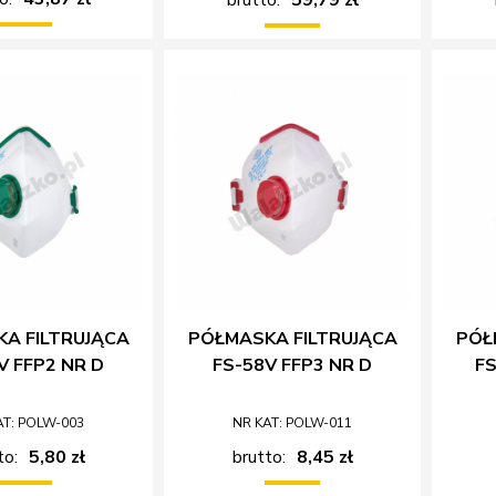
A FILTRUJĄCA
PÓŁMASKA FILTRUJĄCA
PÓŁ
V FFP2 NR D
FS-58V FFP3 NR D
FS
AT: POLW-003
NR KAT: POLW-011
to:
5,80 zł
brutto:
8,45 zł