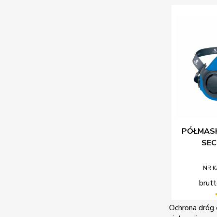
PÓŁMAS
SEC
NR K
brutt
Ochrona dróg 