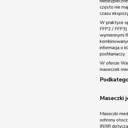
niebezpieczne
często nie ma
czasu ekspozy
W praktyce sp
FFP2 / FFP3) 
wymiennymi fi
kombinowany
informacja o k
pochłaniaczy.
W ofercie Wal
maseczek medy
Podkatego
Maseczki j
Maseczki med
ochrony otocz
IR/IIR dotyczą