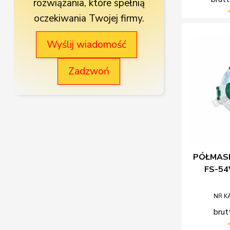
rozwiązania, które spełnią
oczekiwania Twojej firmy.
Wyślij wiadomość
Zadzwoń
PÓŁMASK
FS-54
NR K
brut