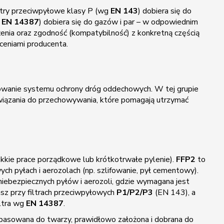
Filtry przeciwpyłowe klasy P (wg
EN 143
) dobiera się do
g
EN 14387
) dobiera się do gazów i par – w odpowiednim
ożenia oraz zgodność (kompatybilność) z konkretną częścią
ceniami producenta.
kowanie systemu ochrony dróg oddechowych. W tej grupie
związania do przechowywania, które pomagają utrzymać
kkie prace porządkowe lub krótkotrwałe pylenie).
FFP2
to
ch pyłach i aerozolach (np. szlifowanie, pył cementowy).
iebezpiecznych pyłów i aerozoli, gdzie wymagana jest
sz przy filtrach przeciwpyłowych
P1/P2/P3
(EN 143), a
iltra wg
EN 14387
.
pasowana do twarzy, prawidłowo założona i dobrana do