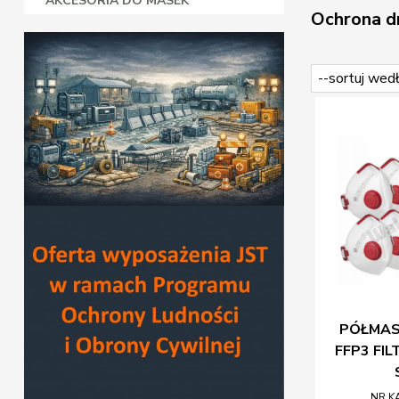
AKCESORIA DO MASEK
Ochrona dr
PÓŁMASK
FFP3 FIL
NR K