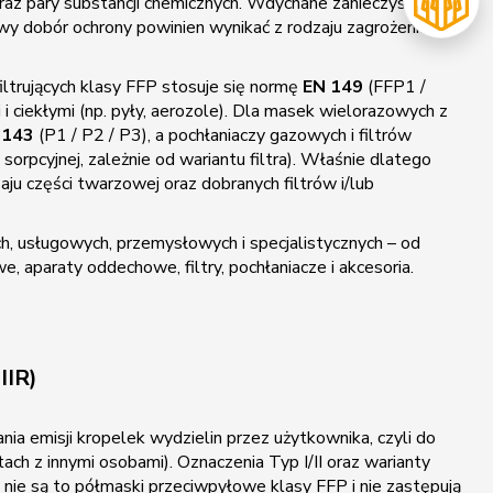
 oraz pary substancji chemicznych. Wdychane zanieczyszczenia
wy dobór ochrony powinien wynikać z rodzaju zagrożenia,
iltrujących klasy FFP stosuje się normę
EN 149
(FFP1 /
 ciekłymi (np. pyły, aerozole). Dla masek wielorazowych z
 143
(P1 / P2 / P3), a pochłaniaczy gazowych i filtrów
sorpcyjnej, zależnie od wariantu filtra). Właśnie dlatego
zaju części twarzowej oraz dobranych filtrów i/lub
, usługowych, przemysłowych i specjalistycznych – od
aparaty oddechowe, filtry, pochłaniacze i akcesoria.
IIR)
ia emisji kropelek wydzielin przez użytkownika, czyli do
ach z innymi osobami). Oznaczenia Typ I/II oraz warianty
le nie są to półmaski przeciwpyłowe klasy FFP i nie zastępują