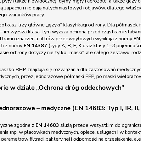
: pyły (także niewidoczne), dymy, mgły i aerozole, a także gazy
ją zapachu i nie dają natychmiastowych objawów, dlatego właści
cji i warunków pracy.
otkasz trzy główne „języki” klasyfikacji ochrony. Dla półmasek f
– im wyższa klasa, tym wyższa ochrona przed cząstkami stałymi i
ltrami oznaczenia filtrów przeciwpyłowych wynikają z normy
EN
ch z normy
EN 14387
(typy A, B, E, K oraz klasy 1–3 pojemności 
lasie ochrony dotyczy nie tylko „maski”, ale całego zestawu: rod
aszko BHP znajdują się rozwiązania dla zastosowań medycznych
cznych, przez jednorazowe półmaski FFP, po maski wielorazowe, 
rie w dziale „Ochrona dróg oddechowych”
ednorazowe – medyczne (EN 14683: Typ I, IR, II, 
yczne zgodne z
EN 14683
służą przede wszystkim do ograniczan
enia (np. w placówkach medycznych, opiece, usługach i w kontakt
 parametrów filtracji bakteryjnej i odporności na przesiąkanie, a