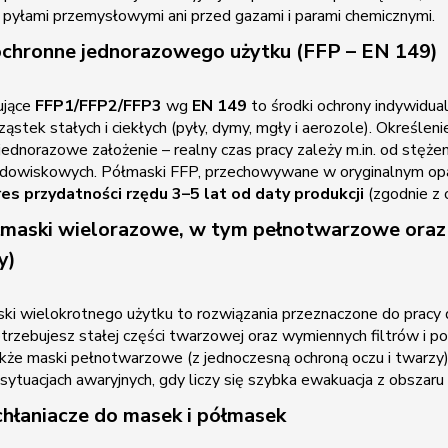
 pyłami przemysłowymi ani przed gazami i parami chemicznymi.
ochronne jednorazowego użytku (FFP – EN 149)
rujące
FFP1/FFP2/FFP3
wg
EN 149
to środki ochrony indywidua
ąstek stałych i ciekłych (pyły, dymy, mgły i aerozole). Określ
e jednorazowe założenie – realny czas pracy zależy m.in. od stęże
dowiskowych. Półmaski FFP, przechowywane w oryginalnym opa
es przydatności rzędu 3–5 lat od daty produkcji
(zgodnie z 
ółmaski wielorazowe, w tym pełnotwarzowe oraz
y)
ski wielokrotnego użytku to rozwiązania przeznaczone do pracy dł
trzebujesz stałej części twarzowej oraz wymiennych filtrów i p
także maski pełnotwarzowe (z jednoczesną ochroną oczu i twarz
ytuacjach awaryjnych, gdy liczy się szybka ewakuacja z obszaru 
ochłaniacze do masek i półmasek