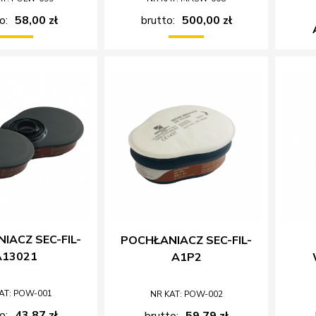
o:
58,00 zł
brutto:
500,00 zł
IACZ SEC-FIL-
POCHŁANIACZ SEC-FIL-
A13021
A1P2
AT: POW-001
NR KAT: POW-002
o:
43,87 zł
brutto:
59,79 zł