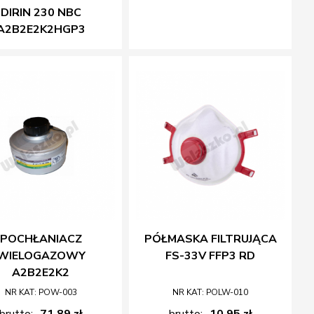
DIRIN 230 NBC
A2B2E2K2HGP3
POCHŁANIACZ
PÓŁMASKA FILTRUJĄCA
WIELOGAZOWY
FS-33V FFP3 RD
A2B2E2K2
NR KAT: POW-003
NR KAT: POLW-010
brutto:
71,89 zł
brutto:
10,95 zł