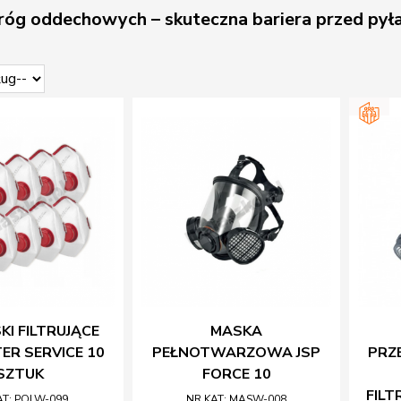
óg oddechowych – skuteczna bariera przed pyła
I FILTRUJĄCE
MASKA
TER SERVICE 10
PEŁNOTWARZOWA JSP
PRZ
SZTUK
FORCE 10
FIL
AT: POLW-099
NR KAT: MASW-008