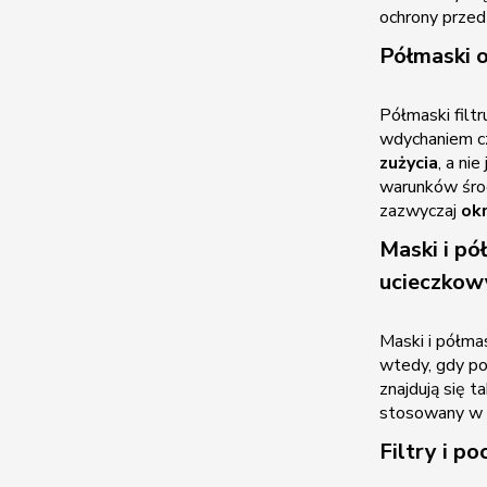
ochrony przed
Półmaski 
Półmaski filt
wdychaniem cz
zużycia
, a ni
warunków śro
zazwyczaj
okr
Maski i p
ucieczkow
Maski i półma
wtedy, gdy po
znajdują się 
stosowany w s
Filtry i p