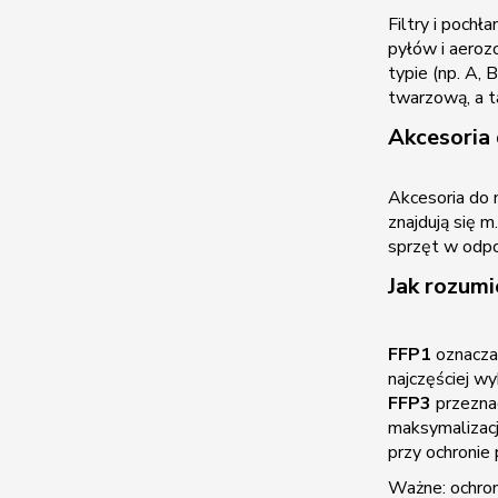
Filtry i poch
pyłów i aeroz
typie (np. A,
twarzową, a t
Akcesoria
Akcesoria do 
znajdują się 
sprzęt w odpo
Jak rozumi
FFP1
oznacza 
najczęściej w
FFP3
przeznac
maksymalizacj
przy ochronie 
Ważne: ochron