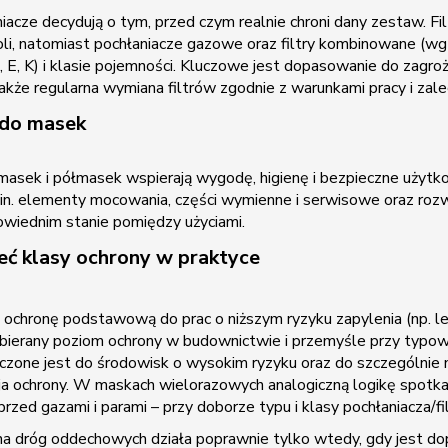
łaniacze decydują o tym, przed czym realnie chroni dany zestaw. 
oli, natomiast pochłaniacze gazowe oraz filtry kombinowane (w
 B, E, K) i klasie pojemności. Kluczowe jest dopasowanie do zagr
akże regularna wymiana filtrów zgodnie z warunkami pracy i zale
 do masek
masek i półmasek wspierają wygodę, higienę i bezpieczne użyt
m.in. elementy mocowania, części wymienne i serwisowe oraz ro
wiednim stanie pomiędzy użyciami.
eć klasy ochrony w praktyce
ochronę podstawową do prac o niższym ryzyku zapylenia (np. le
ybierany poziom ochrony w budownictwie i przemyśle przy typowy
zone jest do środowisk o wysokim ryzyku oraz do szczególnie n
a ochrony. W maskach wielorazowych analogiczną logikę spotka
przed gazami i parami – przy doborze typu i klasy pochłaniacza/f
a dróg oddechowych działa poprawnie tylko wtedy, gdy jest do