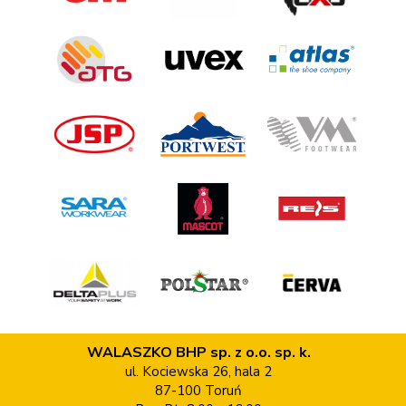
WALASZKO BHP sp. z o.o. sp. k.
ul. Kociewska 26, hala 2
87-100 Toruń