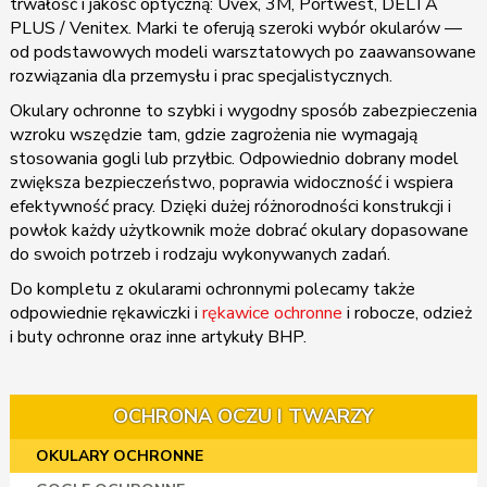
trwałość i jakość optyczną: Uvex, 3M, Portwest, DELTA
PLUS / Venitex. Marki te oferują szeroki wybór okularów —
od podstawowych modeli warsztatowych po zaawansowane
rozwiązania dla przemysłu i prac specjalistycznych.
Okulary ochronne to szybki i wygodny sposób zabezpieczenia
wzroku wszędzie tam, gdzie zagrożenia nie wymagają
stosowania gogli lub przyłbic. Odpowiednio dobrany model
zwiększa bezpieczeństwo, poprawia widoczność i wspiera
efektywność pracy. Dzięki dużej różnorodności konstrukcji i
powłok każdy użytkownik może dobrać okulary dopasowane
do swoich potrzeb i rodzaju wykonywanych zadań.
Do kompletu z okularami ochronnymi polecamy także
odpowiednie rękawiczki i
rękawice ochronne
i robocze, odzież
i buty ochronne oraz inne artykuły BHP.
OCHRONA OCZU I TWARZY
OKULARY OCHRONNE