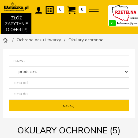
0
0
ZŁÓŻ
ZAPYTANIE
O OFERTĘ
Ochrona oczu i twarzy
Okulary ochronne
OKULARY OCHRONNE (
5
)