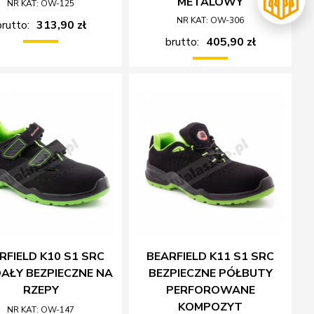
METALOWY
NR KAT: OW-125
NR KAT: OW-306
brutto:
313,90 zł
brutto:
405,90 zł
RFIELD K10 S1 SRC
BEARFIELD K11 S1 SRC
AŁY BEZPIECZNE NA
BEZPIECZNE PÓŁBUTY
RZEPY
PERFOROWANE
KOMPOZYT
NR KAT: OW-147