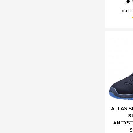
NR 
brutto
ATLAS SL
S
ANTYST
S