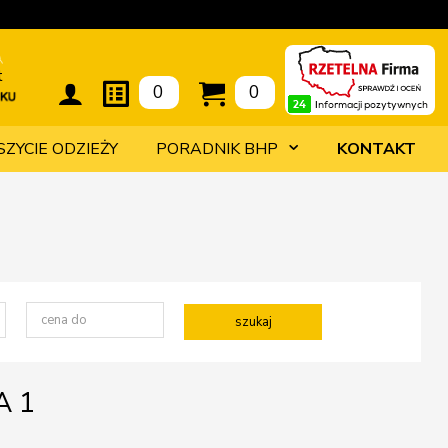
t
0
0
SZYCIE ODZIEŻY
PORADNIK BHP
KONTAKT
A 1