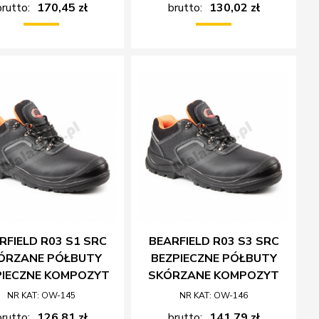
brutto:
170,45 zł
brutto:
130,02 zł
RFIELD R03 S1 SRC
BEARFIELD R03 S3 SRC
ÓRZANE PÓŁBUTY
BEZPIECZNE PÓŁBUTY
PIECZNE KOMPOZYT
SKÓRZANE KOMPOZYT
NR KAT: OW-145
NR KAT: OW-146
brutto:
126,81 zł
brutto:
141,79 zł