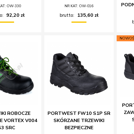
PODN
KAT: OW-330
NR KAT: OW-016
o:
92,20 zł
brutto:
135,60 zł
NOWOŚ
POR
ZA
IKI ROBOCZE
PORTWEST FW10 S1P SR
E VORTEX V004
SKÓRZANE TRZEWIKI
S3 SRC
BEZPIECZNE