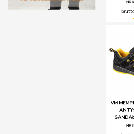
NR 
brutto
VM MEMPH
ANTY
SANDA
NR 