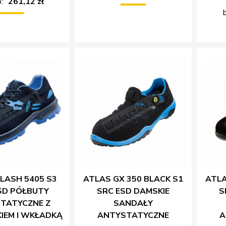
:
261,12 zł
LASH 5405 S3
ATLAS GX 350 BLACK S1
ATLA
SD PÓŁBUTY
SRC ESD DAMSKIE
S
TATYCZNE Z
SANDAŁY
IEM I WKŁADKĄ
ANTYSTATYCZNE
A