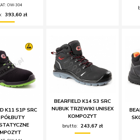
KAT: OW-304
:
393,60 zł
BEARFIELD K14 S3 SRC
NUBUK TRZEWIKI UNISEX
D K11 S1P SRC
BEA
KOMPOZYT
 PÓŁBUTY
SK
STATYCZNE
brutto:
243,67 zł
MPOZYT