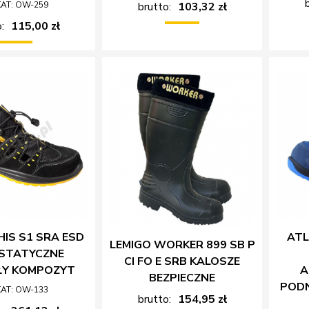
KAT: OW-259
brutto:
103,32 zł
:
115,00 zł
IS S1 SRA ESD
ATL
LEMIGO WORKER 899 SB P
STATYCZNE
CI FO E SRB KALOSZE
ŁY KOMPOZYT
A
BEZPIECZNE
POD
KAT: OW-133
brutto:
154,95 zł