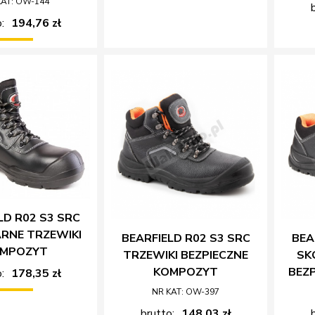
KAT: OW-144
:
194,76 zł
LD R02 S3 SRC
ARNE TRZEWIKI
BEARFIELD R02 S3 SRC
BEA
MPOZYT
TRZEWIKI BEZPIECZNE
SK
KOMPOZYT
BEZ
:
178,35 zł
NR KAT: OW-397
brutto:
148,03 zł