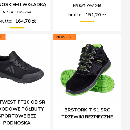
OSKIEM I WKŁADKĄ
NR KAT: OW-246
NR KAT: OW-264
brutto:
151,20 zł
brutto:
164,78 zł
Ć
NOWOŚĆ
TWEST FT20 OB SR
WODOWE PÓŁBUTY
BRSTORK-T S1 SRC
SPORTOWE BEZ
TRZEWIKI BEZPIECZNE
PODNOSKA