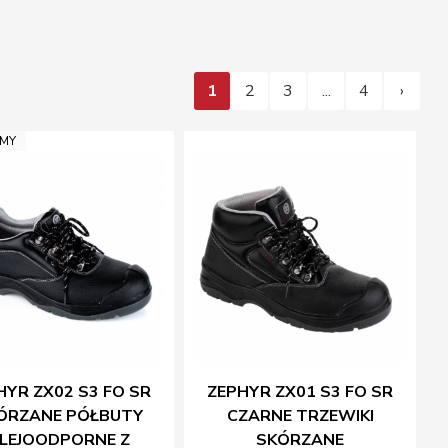
1
2
3
...
4
›
AMY
HYR ZX02 S3 FO SR
ZEPHYR ZX01 S3 FO SR
ÓRZANE PÓŁBUTY
CZARNE TRZEWIKI
LEJOODPORNE Z
SKÓRZANE