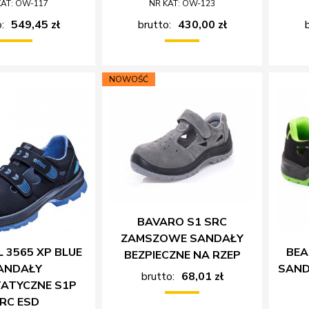
KAT: OW-117
NR KAT: OW-123
:
549,45 zł
brutto:
430,00 zł
NOWOŚĆ
BAVARO S1 SRC
ZAMSZOWE SANDAŁY
 3565 XP BLUE
BEA
BEZPIECZNE NA RZEP
ANDAŁY
SAND
brutto:
68,01 zł
ATYCZNE S1P
RC ESD