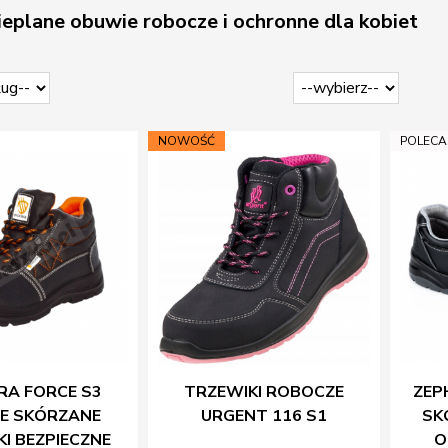
cieplane obuwie robocze i ochronne dla kobiet
NOWOŚĆ
POLEC
RA FORCE S3
TRZEWIKI ROBOCZE
ZEP
E SKÓRZANE
URGENT 116 S1
SK
I BEZPIECZNE
O