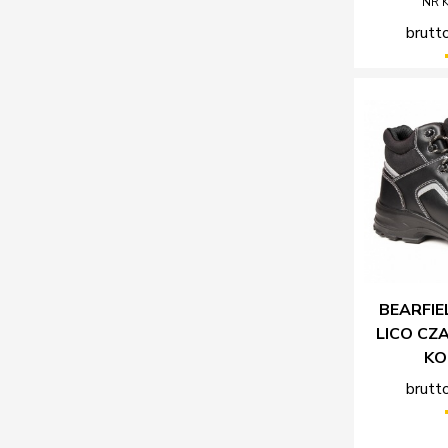
NR 
brutto
BEARFIE
LICO CZ
KO
brutto