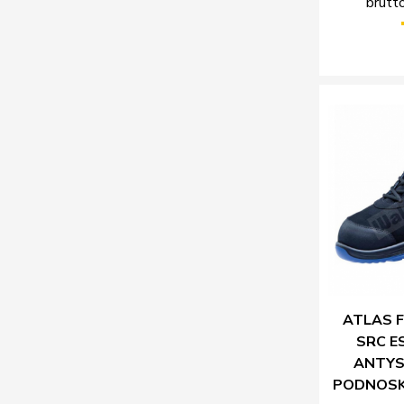
brutto
ATLAS F
SRC E
ANTYS
PODNOSK