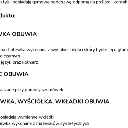
tylu, posiadają gumową podeszwę odporną na poślizg i kontak
.
duktu:
WKA OBUWIA
na cholewka wykonana z wysokiej jakości skóry bydlęcej o gładk
ze czarnym
 język oraz kołnierz
IE OBUWIA
wiązane przy pomocy sznurówek
WKA, WYŚCIÓŁKA, WKŁADKI OBUWIA
posiadają wymienne wkładki
 KUPOWANE
NAJCZĘŚCIEJ KUPOWANE
ewka wykonana z materiałów syntetycznych