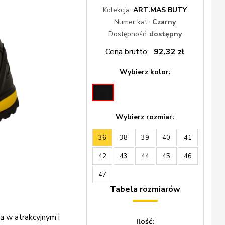
Kolekcja:
ART.MAS BUTY
Numer kat.:
Czarny
Dostępność:
dostępny
Cena brutto:
92,32 zł
Wybierz kolor:
Wybierz rozmiar:
36
38
39
40
41
42
43
44
45
46
47
Tabela rozmiarów
 w atrakcyjnym i
Ilość: