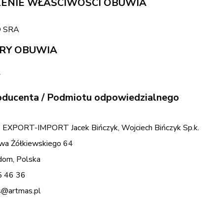
ENIE WŁAŚCIWOŚCI OBUWIA
O SRA
RY OBUWIA
7
ducenta / Podmiotu odpowiedzialnego
EXPORT-IMPORT Jacek Bińczyk, Wojciech Bińczyk Sp.k.
awa Żółkiewskiego 64
om, Polska
5 46 36
s@artmas.pl