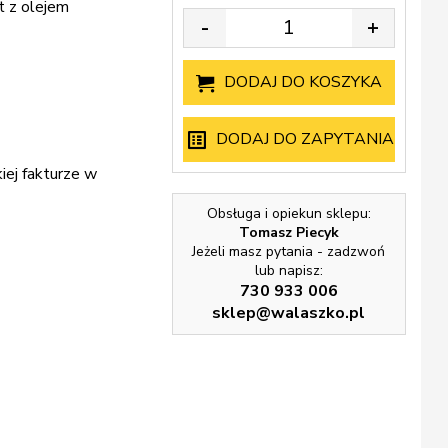
t z olejem
-
+
DODAJ DO KOSZYKA
DODAJ DO ZAPYTANIA
iej fakturze w
Obsługa i opiekun sklepu:
Tomasz Piecyk
Jeżeli masz pytania - zadzwoń
lub napisz:
730 933 006
sklep@walaszko.pl
NAJCZĘŚCIEJ KUPOWANE
NAJCZĘŚCIEJ K