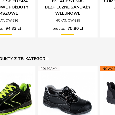
 3 SB FO SRA
BSLACE S1 SRC
COMF
OWE PÓŁBUTY
BEZPIECZNE SANDAŁY
MSZOWE
WELUROWE
KAT: OW-226
NR KAT: OW-335
o:
94,33 zł
brutto:
75,80 zł
DUKTY Z TEJ KATEGORII:
POLECAMY
NOWOŚ