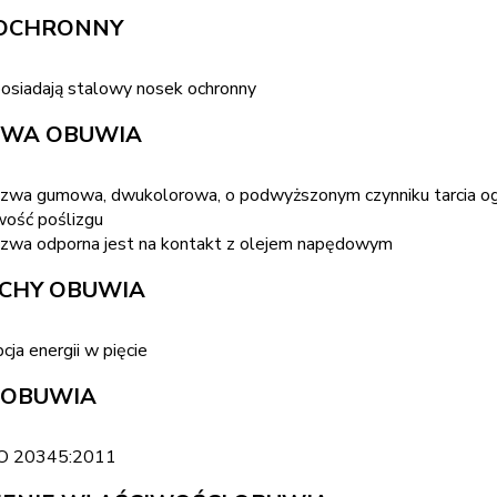
 OCHRONNY
exo S1 półbuty
Urgent 215 S1 półbuty męski
ieczne z siatki
nosek metalowy
posiadają stalowy nosek ochronny
robocze TEXO S1 to
Sportowe lekkie męskie półbuty roboc
ZWA OBUWIA
 ochronne, które łączą
z cholewką ze skóry z siateczkowymi
 design z wysoką
wstawkami i metalowym podnoskiem n
zwa gumowa, dwukolorowa, o podwyższonym czynniku tarcia og
. Cholewka wykonana z
podeszwie antypoślizgowej
wość poślizgu
hających m
PU/TPU/GUMA.
zwa odporna jest na kontakt z olejem napędowym
ECHY OBUWIA
cja energii w pięcie
 OBUWIA
SO 20345:2011