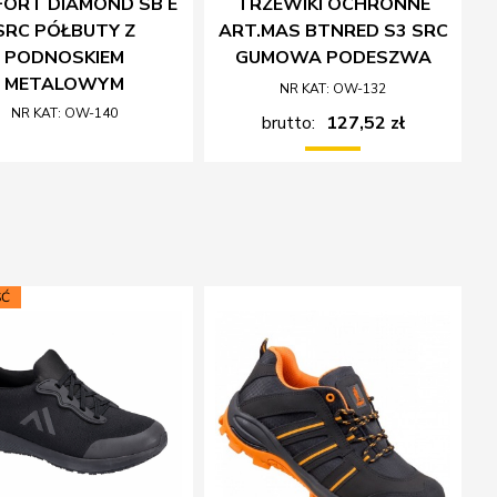
ORT DIAMOND SB E
TRZEWIKI OCHRONNE
SRC PÓŁBUTY Z
ART.MAS BTNRED S3 SRC
PODNOSKIEM
GUMOWA PODESZWA
METALOWYM
NR KAT: OW-132
NR KAT: OW-140
brutto:
127,52 zł
Ć