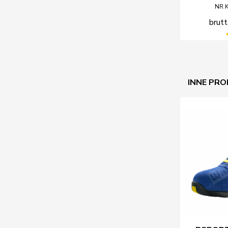
NR 
brutt
INNE PRO