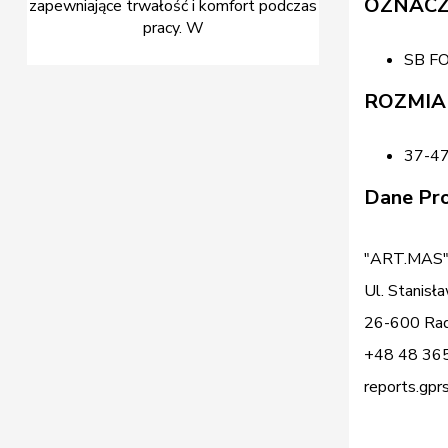
OZNACZ
zapewniające trwałość i komfort podczas
pracy. W
SB F
ROZMIA
37-4
Dane Pro
"ART.MAS" 
Ul. Stanisł
26-600 Rad
+48 48 36
reports.gpr