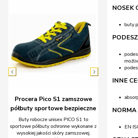
NOSEK
uty
Procera T
męskie bezp
buty 
Buty męskie 
PODES
ące
sportowe półbuty
omem
nowoczesny
podes
funkcjonalnością
możli
oddyc
podes


INNE C
absorp
Procera Pico S1 zamszowe
półbuty sportowe bezpieczne
NORMA
Buty robocze unisex PICO S1 to
sportowe półbuty ochronne wykonane z
EN I
wysokiej jakości skóry zamszowej,