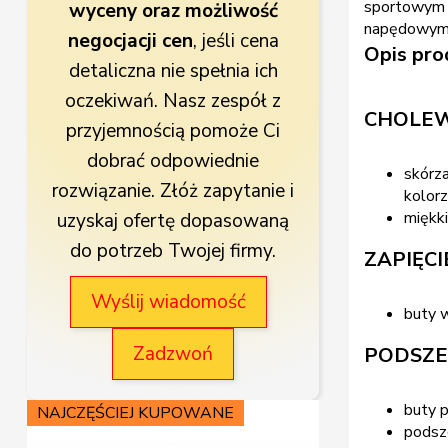
sportowym s
wyceny oraz możliwość
napędowym
negocjacji cen
, jeśli cena
Opis pro
detaliczna nie spełnia ich
oczekiwań. Nasz zespół z
CHOLE
przyjemnością pomoże Ci
dobrać odpowiednie
skórza
rozwiązanie. Złóż zapytanie i
kolor
miękki
uzyskaj ofertę dopasowaną
do potrzeb Twojej firmy.
ZAPIĘC
Wyślij wiadomość
buty 
Zadzwoń
PODSZE
buty 
NAJCZĘŚCIEJ KUPOWANE
NAJCZĘŚCIEJ
podsz