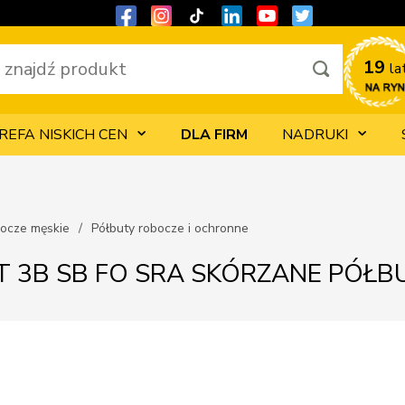
19 
la
REFA NISKICH CEN
DLA FIRM
NADRUKI
bocze męskie
Półbuty robocze i ochronne
T 3B SB FO SRA SKÓRZANE PÓŁB