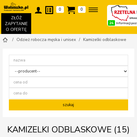
0
0
ZŁÓŻ
ZAPYTANIE
O OFERTĘ
Odzież robocza męska i unisex
Kamizelki odblaskowe
KAMIZELKI ODBLASKOWE (
15
)