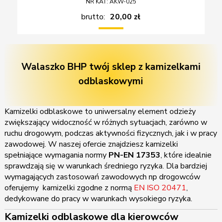
NR KAT: AKW-025
brutto:
20,00 zł
Walaszko BHP twój sklep z kamizelkami
odblaskowymi
Kamizelki odblaskowe to uniwersalny element odzieży
zwiększający widoczność w różnych sytuacjach, zarówno w
ruchu drogowym, podczas aktywności fizycznych, jak i w pracy
zawodowej. W naszej ofercie znajdziesz kamizelki
spełniające wymagania normy
PN-EN 17353
, które idealnie
sprawdzają się w warunkach średniego ryzyka. Dla bardziej
wymagających zastosowań zawodowych np drogowców
oferujemy kamizelki zgodne z normą
EN ISO 20471
,
dedykowane do pracy w warunkach wysokiego ryzyka.
Kamizelki odblaskowe dla kierowców