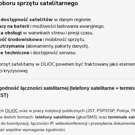
oboru sprzętu satelitarnego
i dostępność satelitów
w danym regionie,
acy na baterii
i możliwości ładowania awaryjnego,
a obsługi
w warunkach stresu i presji czasu,
ość środowiskowa
i mobilność sprzętu,
utrzymania
(abonamenty, pakiety danych),
e techniczne
i dostępność serwisu.
rzęt satelitarny w OLiOC powinien być traktowany jako eleme
ci kryzysowej.
odność łączności satelitarnej (telefony satelitarne + termin
JST)
ach
OLiOC
oraz w pracy instytucji publicznych (JST, PSP/OSP, Policja,
j w dwóch formach:
telefony satelitarne
(głos/SMS) oraz
terminale sa
 do koordynacji, łączności IP, wideokonferencji i przesyłania dokumentac
isać wspólne wymagania zgodności.