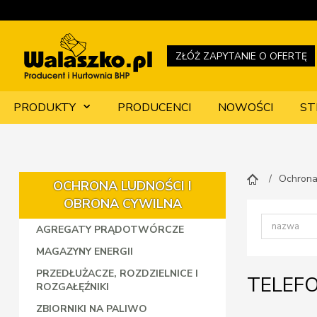
ZŁÓŻ ZAPYTANIE O OFERTĘ
PRODUKTY
PRODUCENCI
NOWOŚCI
ST
Ochrona
OCHRONA LUDNOŚCI I
OBRONA CYWILNA
AGREGATY PRĄDOTWÓRCZE
MAGAZYNY ENERGII
PRZEDŁUŻACZE, ROZDZIELNICE I
TELEFO
ROZGAŁĘŹNIKI
ZBIORNIKI NA PALIWO