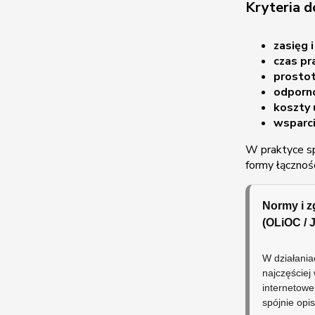
Kryteria d
zasięg 
czas pr
prostot
odporn
koszty 
wsparci
W praktyce sp
formy łącznoś
Normy i zg
(OLiOC / 
W działani
najczęście
internetowe
spójnie op