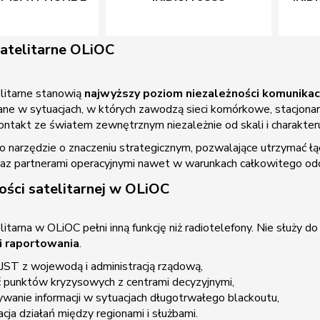
satelitarne OLiOC
litarne stanowią
najwyższy poziom niezależności komunikac
e w sytuacjach, w których zawodzą sieci komórkowe, stacjonarne
ontakt ze światem zewnętrznym niezależnie od skali i charakter
to narzędzie o znaczeniu strategicznym, pozwalające utrzymać łą
raz partnerami operacyjnymi nawet w warunkach całkowitego odci
ości satelitarnej w OLiOC
itarna w OLiOC pełni inną funkcję niż radiotelefony. Nie służy do
i raportowania
.
JST z wojewodą i administracją rządową,
ć punktów kryzysowych z centrami decyzyjnymi,
wanie informacji w sytuacjach długotrwałego blackoutu,
cja działań między regionami i służbami.