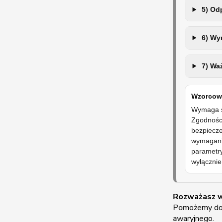
5) Odp
6) Wym
7) Waż
Wzorcowy
Wymaga si
Zgodnośc
bezpiecze
wymagani
parametr
wyłącznie
Rozważasz w
Pomożemy dobr
awaryjnego.