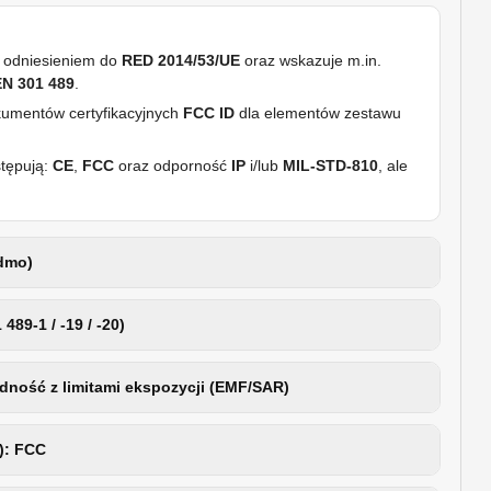
 odniesieniem do
RED 2014/53/UE
oraz wskazuje m.in.
EN 301 489
.
dokumentów certyfikacyjnych
FCC ID
dla elementów zestawu
stępują:
CE
,
FCC
oraz odporność
IP
i/lub
MIL-STD-810
, ale
idmo)
89-1 / -19 / -20)
odność z limitami ekspozycji (EMF/SAR)
): FCC