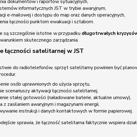
ania dokumentów i raportów sytuacyjnych,
ystemów informatycznych JST w trybie awaryjnym,
cji e-mailowej i dostępu do map oraz danych operacyjnych,
nia łączności punktom ewakuacji i sztabom.
e są szczególnie istotne w przypadku
długotrwałych kryzysó
st warunkiem skutecznego zarządzania.
 łączności satelitarnej w JST
twie do radiotelefonów, sprzęt satelitarny powinien być plano
rocedur.
enie osób uprawnionych do użycia sprzętu,
ie scenariuszy aktywacji łączności satelitarnej,
enie stałej gotowości (naładowane baterie, aktualne umowy),
ja z zasilaniem awaryjnym i magazynami energii,
ywanie instrukcji i danych kontaktowych w formie papierowej.
odejście sprawia, że łączność satelitarna faktycznie wspiera d