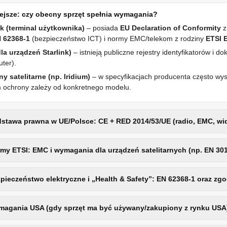
ejsze: czy obecny sprzęt spełnia wymagania?
nk (terminal użytkownika)
– posiada
EU Declaration of Conformity
z
N 62368-1
(bezpieczeństwo ICT) i normy EMC/telekom z rodziny
ETSI 
la urządzeń Starlink)
– istnieją publiczne rejestry identyfikatorów i 
uter).
ny satelitarne (np. Iridium)
– w specyfikacjach producenta często wy
 ochrony zależy od konkretnego modelu.
stawa prawna w UE/Polsce: CE + RED 2014/53/UE (radio, EMC, w
my ETSI: EMC i wymagania dla urządzeń satelitarnych (np. EN 301 4
pieczeństwo elektryczne i „Health & Safety”: EN 62368-1 oraz zg
magania USA (gdy sprzęt ma być używany/zakupiony z rynku USA