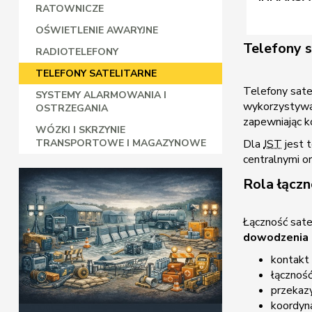
RATOWNICZE
OŚWIETLENIE AWARYJNE
Telefony 
RADIOTELEFONY
TELEFONY SATELITARNE
Telefony sate
SYSTEMY ALARMOWANIA I
wykorzystywan
OSTRZEGANIA
zapewniając k
WÓZKI I SKRZYNIE
Dla
JST
jest 
TRANSPORTOWE I MAGAZYNOWE
centralnymi o
Rola łączn
Łączność satel
dowodzenia 
kontakt 
łącznoś
przekazy
koordyna