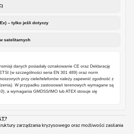
C)
x) – tylko jeśli dotyczy
w satelitarnych
transmisji danych posiadały oznakowanie CE oraz Deklarację
SI (w szczególności seria EN 301 489) oraz norm
noszonych przy ciele/telefonów należy zapewnić zgodność z
ądzenia). W przypadku zastosowań terenowych wymagane są
810), a wymagania GMDSS/IMO lub ATEX stosuje się
ST
?
truktury zarządzania kryzysowego oraz możliwości zasilania