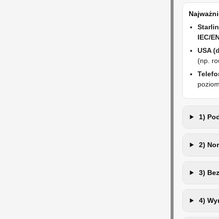
Najważni
Starli
IEC/E
USA (d
(np. ro
Telefo
poziom
1) Pod
2) Nor
3) Bez
4) Wy