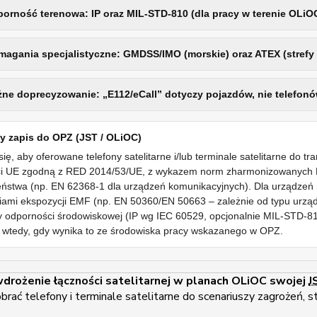
orność terenowa: IP oraz MIL-STD-810 (dla pracy w terenie OLiO
agania specjalistyczne: GMDSS/IMO (morskie) oraz ATEX (strefy E
ne doprecyzowanie: „E112/eCall” dotyczy pojazdów, nie telefonó
 zapis do OPZ (JST / OLiOC)
ę, aby oferowane telefony satelitarne i/lub terminale satelitarne do 
i UE zgodną z RED 2014/53/UE, z wykazem norm zharmonizowanych ET
ństwa (np. EN 62368-1 dla urządzeń komunikacyjnych). Dla urządzeń 
ami ekspozycji EMF (np. EN 50360/EN 50663 – zależnie od typu urz
y odporności środowiskowej (IP wg IEC 60529, opcjonalnie MIL-STD-
 wtedy, gdy wynika to ze środowiska pracy wskazanego w OPZ.
drożenie łączności satelitarnej w planach OLiOC swojej
J
ać telefony i terminale satelitarne do scenariuszy zagrożeń, s