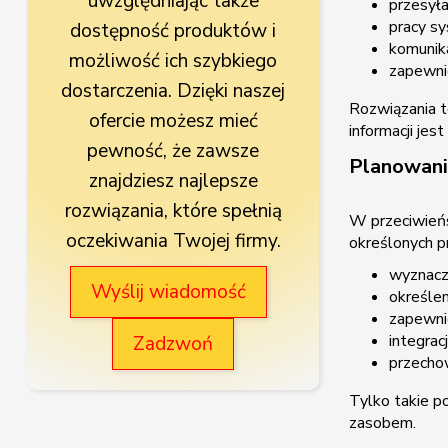
uwzględniając także
przesył
pracy s
dostępność produktów i
komunika
możliwość ich szybkiego
zapewnie
dostarczenia. Dzięki naszej
Rozwiązania t
ofercie możesz mieć
informacji je
pewność, że zawsze
Planowanie
znajdziesz najlepsze
rozwiązania, które spełnią
W przeciwieńs
oczekiwania Twojej firmy.
określonych p
wyznacz
Wyślij wiadomość
określen
zapewni
integrac
Zadzwoń
przechow
Tylko takie p
zasobem.