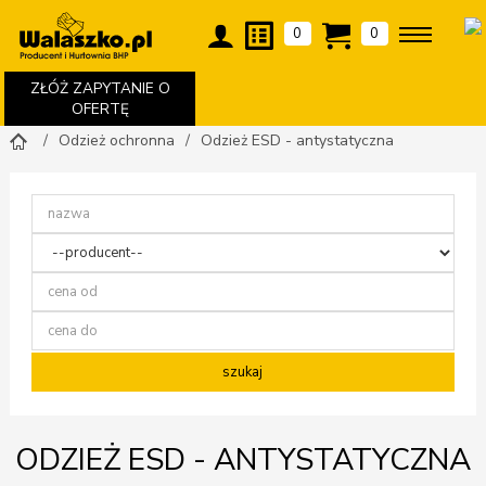
0
0
ZŁÓŻ ZAPYTANIE O
OFERTĘ
Odzież ochronna
Odzież ESD - antystatyczna
ODZIEŻ ESD - ANTYSTATYCZNA