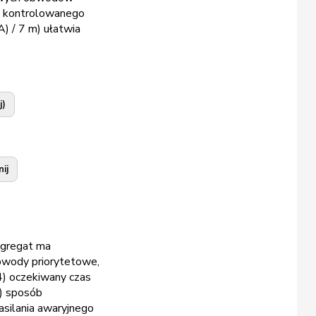
iu kontrolowanego
) / 7 m) ułatwia
j)
ij
 agregat ma
obwody priorytetowe,
4) oczekiwany czas
6) sposób
asilania awaryjnego