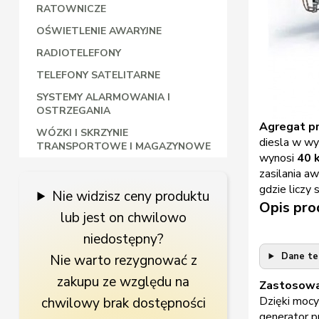
RATOWNICZE
OŚWIETLENIE AWARYJNE
RADIOTELEFONY
TELEFONY SATELITARNE
SYSTEMY ALARMOWANIA I
OSTRZEGANIA
Agregat pr
WÓZKI I SKRZYNIE
diesla w w
TRANSPORTOWE I MAGAZYNOWE
wynosi
40 
zasilania aw
gdzie liczy 
Nie widzisz ceny produktu
Opis pro
lub jest on chwilowo
niedostępny?
Dane tech
Nie warto rezygnować z
zakupu ze względu na
Zastosowan
Dzięki moc
chwilowy brak dostępności
generator p