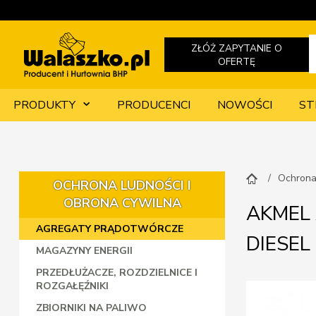
ZŁÓŻ ZAPYTANIE O
OFERTĘ
PRODUKTY
PRODUCENCI
NOWOŚCI
ST
Ochrona
OCHRONA LUDNOŚCI I
OBRONA CYWILNA
AKMEL 
AGREGATY PRĄDOTWÓRCZE
DIESEL
MAGAZYNY ENERGII
PRZEDŁUŻACZE, ROZDZIELNICE I
ROZGAŁĘŹNIKI
ZBIORNIKI NA PALIWO