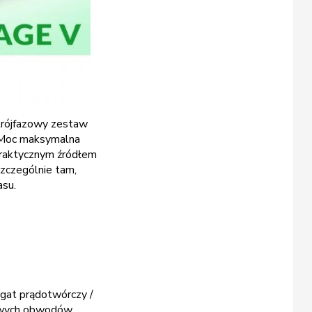
trójfazowy zestaw
. Moc maksymalna
 praktycznym źródłem
szczególnie tam,
asu.
egat prądotwórczy /
zowych obwodów