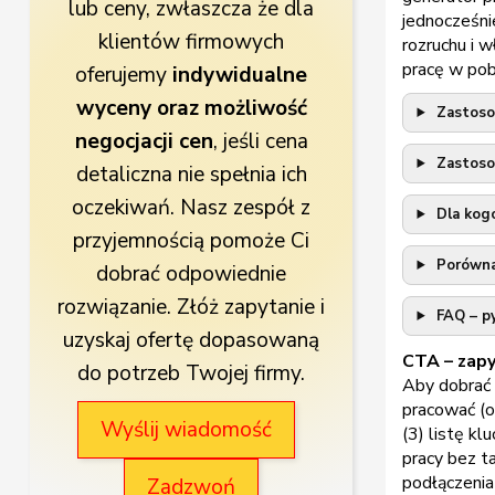
lub ceny, zwłaszcza że dla
jednocześni
klientów firmowych
rozruchu i 
pracę w pob
oferujemy
indywidualne
wyceny oraz możliwość
Zastosow
negocjacji cen
, jeśli cena
Zastosow
detaliczna nie spełnia ich
oczekiwań. Nasz zespół z
Dla kogo
przyjemnością pomoże Ci
Porównan
dobrać odpowiednie
rozwiązanie. Złóż zapytanie i
FAQ – py
uzyskaj ofertę dopasowaną
CTA – zapy
do potrzeb Twojej firmy.
Aby dobrać 
pracować (o
Wyślij wiadomość
(3) listę k
pracy bez t
podłączenia
Zadzwoń