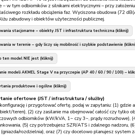
e – w tym odbiorników z silnikami elektrycznymi – przy założen
właściwego rozkładu obciążenia faz. Wyciszona obudowa (72 dB(A
liżu zabudowy i obiektów użyteczności publicznej.
ania stacjonarne – obiekty JST i infrastruktura techniczna (kliknij)
ania w terenie – gdy liczy się mobilność i szybkie podstawienie (klikni
 ten model NIE jest (kliknij)
ie modeli AKMEL Stage V na przyczepie (AP 40 / 60 / 90 / 100) – klikn
tania produktowe i ogólne (kliknij)
tanie ofertowe (JST / infrastruktura / służby)
konfigurację i przygotować ofertę, podaj w zapytaniu: (1) gdzie
biekt/teren), (2) czy zasilanie ma obejmować całość czy tylko 
luczowych odbiorników (kW/kVA, 1~ czy 3~, prądy rozruchowe), (
ankowania, (5) czy potrzebujesz SZR/ATS i zdalnego nadzoru, (
 (gniazda/rozdzielnia), oraz (7) czy docelowo planujesz system z