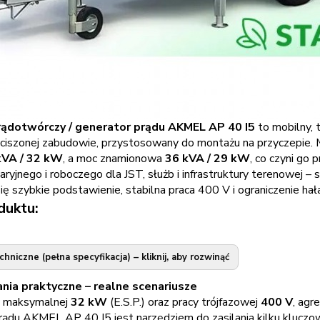
ądotwórczy / generator prądu AKMEL AP 40 I5
to mobilny, 
yciszonej zabudowie, przystosowany do montażu na przyczepie
kVA / 32 kW
, a moc znamionowa
36 kVA / 29 kW
, co czyni go
aryjnego i roboczego dla JST, służb i infrastruktury terenowej – 
się szybkie podstawienie, stabilna praca 400 V i ograniczenie hał
duktu:
niczne (pełna specyfikacja) – kliknij, aby rozwinąć
ia praktyczne – realne scenariusze
y maksymalnej
32 kW
(E.S.P.) oraz pracy trójfazowej
400 V
, agr
rądu AKMEL AP 40 I5 jest narzędziem do zasilania kilku kluc