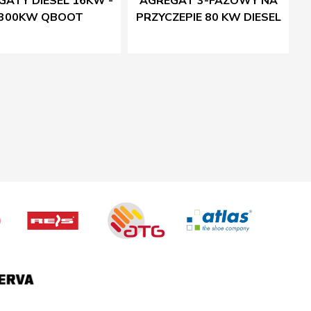
GATY DIESEL 16KW -
AGREGAT 3-FAZOWY NA
300KW QBOOT
PRZYCZEPIE 80 KW DIESEL