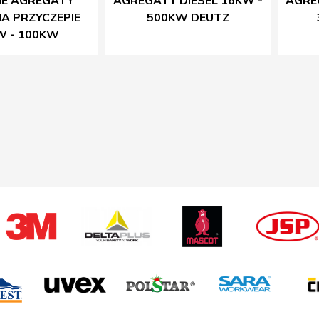
NE AGREGATY
AGREGATY DIESEL 16KW -
AGRE
NA PRZYCZEPIE
500KW DEUTZ
W - 100KW