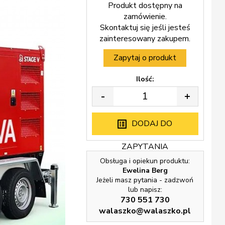
Produkt dostępny na
zamówienie.
Skontaktuj się jeśli jesteś
zainteresowany zakupem.
Zapytaj o produkt
Ilość:
-
+
DODAJ DO
ZAPYTANIA
Obsługa i opiekun produktu:
Ewelina Berg
Jeżeli masz pytania - zadzwoń
lub napisz:
730 551 730
walaszko@walaszko.pl