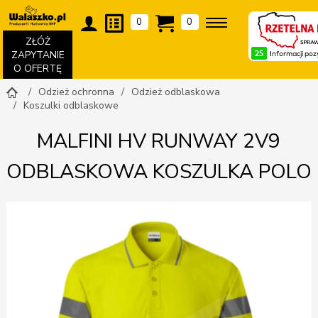
0
0
ZŁÓŻ
ZAPYTANIE
O OFERTĘ
Odzież ochronna
Odzież odblaskowa
Koszulki odblaskowe
MALFINI HV RUNWAY 2V9
ODBLASKOWA KOSZULKA POLO