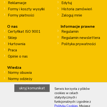
Reklamacje
Edytuj
Formy i koszty wysyłki
Historia zamówień
Formy płatności
Zaloguj mnie
O nas
Informacje prawne
Certyfikat ISO 9001
Regulamin
Sklep
Regulamin newslettera
Hurtownia
Polityka prywatności
Praca
Opinie o nas
Wiedza
Normy obuwia
Normy odzieży
Normy rękawic
ukryj komunikat
Serwis korzysta z plików
Prace na wysokości
cookies w celach
statystycznych i
funkcjonalnych i zgodnie z
Polityką Cookies
. Możesz