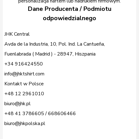
personalizacja haftem lub nadrukiem firmowym.
Dane Producenta / Podmiotu
odpowiedzialnego
JHK Central
Avda de la Industria, 10, Pol. Ind. La Cantueña,
Fuenlabrada ( Madrid ) - 28947, Hiszpania
+34 916424550
info@jhktshirt.com
Kontakt w Polsce
+48 12 2961010
biuro@jhk.pl
+48 41 3786605 / 668606466
biuro@jhkpolska.pl