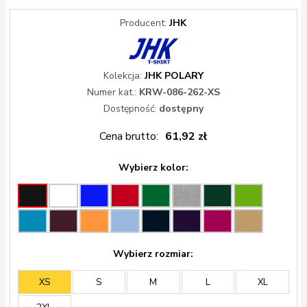
Producent:
JHK
Kolekcja:
JHK POLARY
Numer kat.:
KRW-086-262-XS
Dostępność:
dostępny
Cena brutto:
61,92 zł
Wybierz kolor:
Wybierz rozmiar:
XS
S
M
L
XL