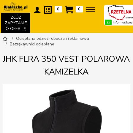
0
0
ZŁÓŻ
ZAPYTANIE
O OFERTĘ
Ocieplana odzież robocza i reklamowa
Bezrękawniki ocieplane
JHK FLRA 350 VEST POLAROWA
KAMIZELKA