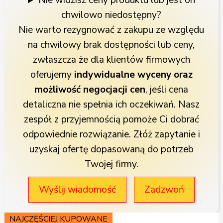
Nie widzisz ceny produktu lub jest on
chwilowo niedostępny?
Nie warto rezygnować z zakupu ze względu
na chwilowy brak dostępności lub ceny,
zwłaszcza że dla klientów firmowych
oferujemy
indywidualne wyceny oraz
możliwość negocjacji cen
, jeśli cena
detaliczna nie spełnia ich oczekiwań. Nasz
zespół z przyjemnością pomoże Ci dobrać
odpowiednie rozwiązanie. Złóż zapytanie i
uzyskaj ofertę dopasowaną do potrzeb
Twojej firmy.
Wyślij wiadomość
Zadzwoń
NAJCZĘŚCIEJ KUPOWANE