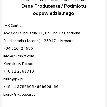
na chłodne dni. Możliwość personalizacji.
Dane Producenta / Podmiotu
odpowiedzialnego
JHK Central
Avda de la Industria, 10, Pol. Ind. La Cantueña,
Fuenlabrada ( Madrid ) - 28947, Hiszpania
+34 916424550
info@jhktshirt.com
Kontakt w Polsce
+48 12 2961010
biuro@jhk.pl
+48 41 3786605 / 668606466
biuro@jhkpolska.pl