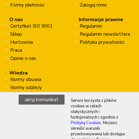
Formy płatności
Zaloguj mnie
O nas
Informacje prawne
Certyfikat ISO 9001
Regulamin
Sklep
Regulamin newslettera
Hurtownia
Polityka prywatności
Praca
Opinie o nas
Wiedza
Normy obuwia
Normy odzieży
Normy rękawic
ukryj komunikat
Serwis korzysta z plików
Prace na wysokości
cookies w celach
statystycznych i
funkcjonalnych i zgodnie z
Polityką Cookies
. Możesz
Copyright © 2026 WALASZKO BHP sp. z o.o. sp. k.
określić warunki
przechowywania lub dostępu