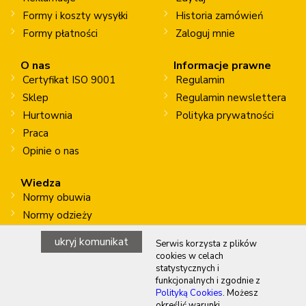
Formy i koszty wysyłki
Historia zamówień
Formy płatności
Zaloguj mnie
O nas
Informacje prawne
Certyfikat ISO 9001
Regulamin
Sklep
Regulamin newslettera
Hurtownia
Polityka prywatności
Praca
Opinie o nas
Wiedza
Normy obuwia
Normy odzieży
Normy rękawic
ukryj komunikat
Serwis korzysta z plików
Prace na wysokości
cookies w celach
statystycznych i
funkcjonalnych i zgodnie z
Polityką Cookies
. Możesz
Copyright © 2026 WALASZKO BHP sp. z o.o. sp. k.
określić warunki