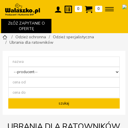
0
0
ZŁÓŻ ZAPYTANIE O
OFERTĘ
Odzież ochronna
Odzież specjalistyczna
Ubrania dla ratowników
UBRANIA DLA RATOWNIKÓW